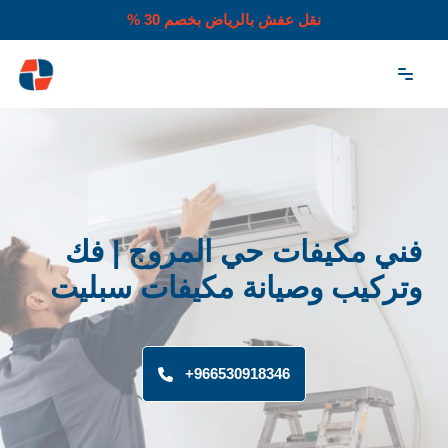
نقل عفش بالرياض بخصم 30 %
تخطى
إلى
المحتوى
فني مكيفات حي المروج | فك
وتركيب وصيانة مكيفات سبليت
966530918346+