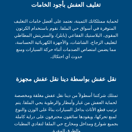
تغليف العفش بأجود الخامات
لحماية ممتلكاتك الثمينة، نعتمد على أفضل خامات التغليف
المتوفرة في أسواق حي الملقا. نقوم باستخدام الكرتون
المقوى، البلاستيك الفقاعي (بابلز)، والستريتش المطاطي
لتغليف الزجاج، الشاشات، والأجهزة الكهربائية الحساسة،
مما يضمن امتصاص الصدمات أثناء حركة السيارات ومنع
حدوث أي احتكاك.
نقل عفش بواسطة دينا نقل عفش مجهزة
تمتلك شركتنا أسطولاً من دينا نقل عفش مغلقة ومخصصة
لحماية العفش من غبار وأمطار والرطوبة بحي الملقا. يتم
ترتيب قطع الأثاث بداخل السيارات بناءً على الوزن والنوع
لمنع تحركها، ويقودها سائقون محترفون على دراية كاملة
بجميع شوارع ومداخل ومخارج حي الملقا لتفادي المطبات
والطرق الوعرة.