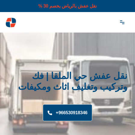
نقل عفش بالرياض بخصم 30 %
تخطى
إلى
المحتوى
نقل عفش حي الملقا | فك
وتركيب وتغليف اثاث ومكيفات
966530918346+