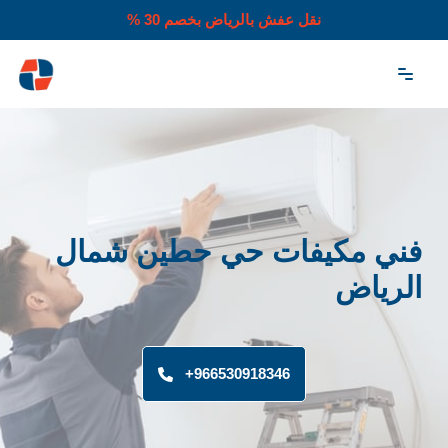
نقل عفش بالرياض بخصم 30 %
تخطى
إلى
المحتوى
فني مكيفات حي حطين شمال
الرياض
966530918346+