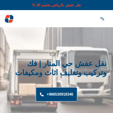
نقل عفش بالرياض بخصم 30 %
تخطى
إلى
المحتوى
نقل عفش حي المنار | فك
وتركيب وتغليف اثاث ومكيفات
966530918346+