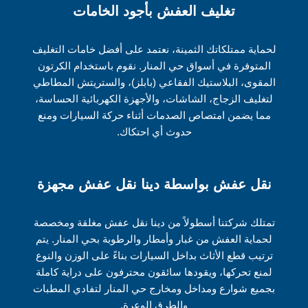
تغليف العفش بأجود الخامات
لحماية ممتلكاتك الثمينة، نعتمد على أفضل خامات التغليف
المتوفرة في أسواق حي المنار. نقوم باستخدام الكرتون
المقوى، البلاستيك الفقاعي (بابلز)، والستريتش المطاطي
لتغليف الزجاج، الشاشات، والأجهزة الكهربائية الحساسة،
مما يضمن امتصاص الصدمات أثناء حركة السيارات ومنع
حدوث أي احتكاك.
نقل عفش بواسطة دينا نقل عفش مجهزة
تمتلك شركتنا أسطولاً من دينا نقل عفش مغلقة ومخصصة
لحماية العفش من غبار وأمطار والرطوبة بحي المنار. يتم
ترتيب قطع الأثاث بداخل السيارات بناءً على الوزن والنوع
لمنع تحركها، ويقودها سائقون محترفون على دراية كاملة
بجميع شوارع ومداخل ومخارج حي المنار لتفادي المطبات
والطرق الوعرة.