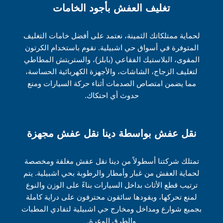
تغليف العفش بأجود الخامات
لحماية ممتلكاتك الثمينة، نعتمد على أفضل خامات التغليف
المتوفرة في أسواق حي اشبيلية. نقوم باستخدام الكرتون
المقوى، البلاستيك الفقاعي (بابلز)، والستريتش المطاطي
لتغليف الزجاج، الشاشات، والأجهزة الكهربائية الحساسة،
مما يضمن امتصاص الصدمات أثناء حركة السيارات ومنع
حدوث أي احتكاك.
نقل عفش بواسطة دينا نقل عفش مجهزة
تمتلك شركتنا أسطولاً من دينا نقل عفش مغلقة ومخصصة
لحماية العفش من غبار وأمطار والرطوبة بحي اشبيلية. يتم
ترتيب قطع الأثاث بداخل السيارات بناءً على الوزن والنوع
لمنع تحركها، ويقودها سائقون محترفون على دراية كاملة
بجميع شوارع ومداخل ومخارج حي اشبيلية لتفادي المطبات
والطرق الوعرة.