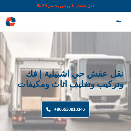
نقل عفش بالرياض بخصم 30 %
تخطى
إلى
المحتوى
نقل عفش حي اشبيلية | فك
وتركيب وتغليف اثاث ومكيفات
966530918346+